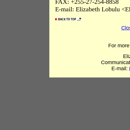
FAX: +255-27-254-8858
E-mail: Elizabeth Lobulu <E
Clo
For more 
El
Communicati
E-mail: