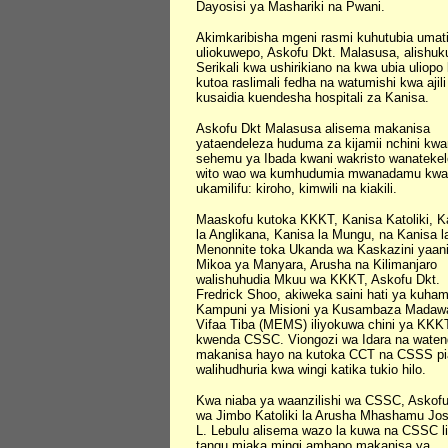
Dayosisi ya Mashariki na Pwani.
Akimkaribisha mgeni rasmi kuhutubia umat
uliokuwepo, Askofu Dkt. Malasusa, alishuk
Serikali kwa ushirikiano na kwa ubia uliopo
kutoa raslimali fedha na watumishi kwa ajili
kusaidia kuendesha hospitali za Kanisa.
Askofu Dkt Malasusa alisema makanisa
yataendeleza huduma za kijamii nchini kwan
sehemu ya Ibada kwani wakristo wanateke
wito wao wa kumhudumia mwanadamu kwa
ukamilifu: kiroho, kimwili na kiakili.
Maaskofu kutoka KKKT, Kanisa Katoliki, K
la Anglikana, Kanisa la Mungu, na Kanisa l
Menonnite toka Ukanda wa Kaskazini yaan
Mikoa ya Manyara, Arusha na Kilimanjaro
walishuhudia Mkuu wa KKKT, Askofu Dkt.
Fredrick Shoo, akiweka saini hati ya kuha
Kampuni ya Misioni ya Kusambaza Madaw
Vifaa Tiba (MEMS) iliyokuwa chini ya KKK
kwenda CSSC. Viongozi wa Idara na waten
makanisa hayo na kutoka CCT na CSSS pi
walihudhuria kwa wingi katika tukio hilo.
Kwa niaba ya waanzilishi wa CSSC, Askof
wa Jimbo Katoliki la Arusha Mhashamu Jo
L. Lebulu alisema wazo la kuwa na CSSC li
tangu miaka mingi ambapo makanisa ya