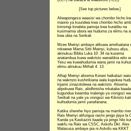
[See top pictures below.]
Aliwapongeza waasisi wa chombo hicho k
maono ya kuundwa kwa chombo hicho am
kimsingi kinaleta pamoja kwa kuratibu na
kusimamia ubora wa huduma za elimu na a
kwa ubia na Serikali.
Mzee Mwinyi ambaye alikuwa amefuatana 
mkwewe Mama Sitti Mwinyi, kuhusu afya,
akinukuu Biblia Luka 10: 34 na kusema
anatambua kuwa wakristo wanaitikia wito w
Yesu wa kuwahudumia wana jamii na kuhu
elimu alinukuu Mithali 4: 13.
Alhaji Mwinyi alisema Korani haikatazi wai
na wakristo kushirikiana wala kupokea hu
kijamii zinazotolewa na wakristo. Alisema
alipokuwa Rais, aliidhinisha mkataba baada
kugundua kwamba malengo ya viongozi wa
Serikali na yale ya viongozi wa Kikristo kat
kuihudumia jamii yanafanana.
Katika sherehe hiyo pamoja na mambo me
Rais Mwinyi alifungua rasmi jengo jipya la
Kanda ya Kaskazini baada ya jengo hilo k
wakfu na Rais wa CSSC, Askofu Dkt. Alex
Malasusa ambaye pia ni Askofu wa KKKT