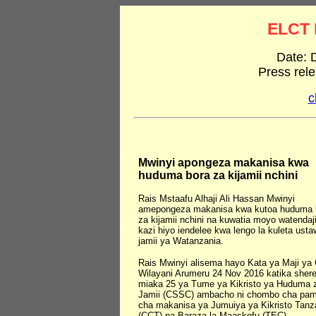
ELCT 
Date: 
Press rel
c
Mwinyi apongeza makanisa kwa
huduma bora za kijamii nchini
Rais Mstaafu Alhaji Ali Hassan Mwinyi
amepongeza makanisa kwa kutoa huduma 
za kijamii nchini na kuwatia moyo watendaji 
kazi hiyo iendelee kwa lengo la kuleta usta
jamii ya Watanzania.
Rais Mwinyi alisema hayo Kata ya Maji ya 
Wilayani Arumeru 24 Nov 2016 katika sher
miaka 25 ya Tume ya Kikristo ya Huduma 
Jamii (CSSC) ambacho ni chombo cha pam
cha makanisa ya Jumuiya ya Kikristo Tanz
(CCT) na Baraza la Maaskofu (TEC).