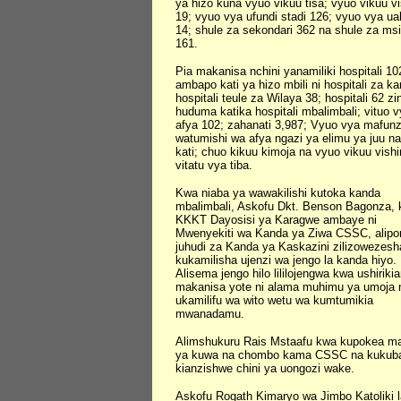
ya hizo kuna vyuo vikuu tisa; vyuo vikuu vis
19; vyuo vya ufundi stadi 126; vyuo vya ua
14; shule za sekondari 362 na shule za msi
161.
Pia makanisa nchini yanamiliki hospitali 10
ambapo kati ya hizo mbili ni hospitali za k
hospitali teule za Wilaya 38; hospitali 62 zi
huduma katika hospitali mbalimbali; vituo 
afya 102; zahanati 3,987; Vyuo vya mafun
watumishi wa afya ngazi ya elimu ya juu na
kati; chuo kikuu kimoja na vyuo vikuu vishir
vitatu vya tiba.
Kwa niaba ya wawakilishi kutoka kanda
mbalimbali, Askofu Dkt. Benson Bagonza, 
KKKT Dayosisi ya Karagwe ambaye ni
Mwenyekiti wa Kanda ya Ziwa CSSC, alip
juhudi za Kanda ya Kaskazini zilizowezesh
kukamilisha ujenzi wa jengo la kanda hiyo.
Alisema jengo hilo lililojengwa kwa ushiriki
makanisa yote ni alama muhimu ya umoja 
ukamilifu wa wito wetu wa kumtumikia
mwanadamu.
Alimshukuru Rais Mstaafu kwa kupokea m
ya kuwa na chombo kama CSSC na kukuba
kianzishwe chini ya uongozi wake.
Askofu Rogath Kimaryo wa Jimbo Katoliki l