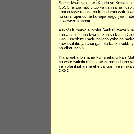
Same, Mwenyekiti wa Kanda ya Kaskazini
CSSC, alitoa wito vituo va kanisa na hospit
kanisa viwe mahali pa kuhudumia watu kw
huruma, upendo na kuwapa wagonjwa matu
ili waweze kupona.
Askofu Kimaryo aliomba Serikali iweze ku
kutoa ushirikiano kwa makanisa kupita CS
kwa kuheshimu makubaliano yake na makan
kuwa suluhu ya changamoto katika sekta y
na elimu nchini.
Pia aliwakaribisha na kumshukuru Rais Ms
na wote waliohudhuria kwani mahudhurio ya
yaliyofanikisha sherehe ya jubilii ya miaka 
CSSC.