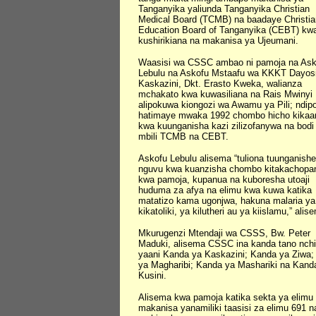
Tanganyika yaliunda Tanganyika Christian
Medical Board (TCMB) na baadaye Christia
Education Board of Tanganyika (CEBT) kw
kushirikiana na makanisa ya Ujeumani.
Waasisi wa CSSC ambao ni pamoja na Ask
Lebulu na Askofu Mstaafu wa KKKT Dayosi
Kaskazini, Dkt. Erasto Kweka, walianza
mchakato kwa kuwasiliana na Rais Mwinyi
alipokuwa kiongozi wa Awamu ya Pili; ndip
hatimaye mwaka 1992 chombo hicho kikaa
kwa kuunganisha kazi zilizofanywa na bodi 
mbili TCMB na CEBT.
Askofu Lebulu alisema “tuliona tuunganishe
nguvu kwa kuanzisha chombo kitakachopa
kwa pamoja, kupanua na kuboresha utoaji
huduma za afya na elimu kwa kuwa katika
matatizo kama ugonjwa, hakuna malaria ya
kikatoliki, ya kilutheri au ya kiislamu,” alis
Mkurugenzi Mtendaji wa CSSS, Bw. Peter
Maduki, alisema CSSC ina kanda tano nchi
yaani Kanda ya Kaskazini; Kanda ya Ziwa
ya Magharibi; Kanda ya Mashariki na Kand
Kusini.
Alisema kwa pamoja katika sekta ya elimu
makanisa yanamiliki taasisi za elimu 691 na